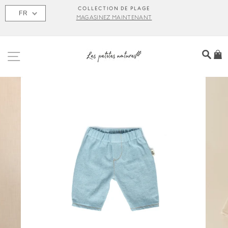
Passer
S
COLLECTION DE PLAGE
FR
au
MAGASINEZ MAINTENANT
contenu
NAVIGATION
REC
P