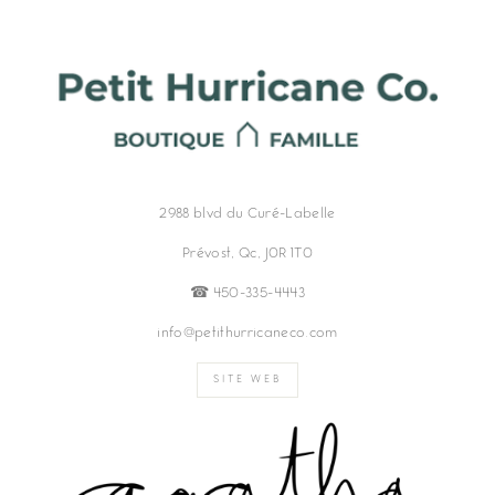
2988 blvd du Curé-Labelle
Prévost, Qc, J0R 1T0
☎︎ 450-335-4443
info@petithurricaneco.com
SITE WEB