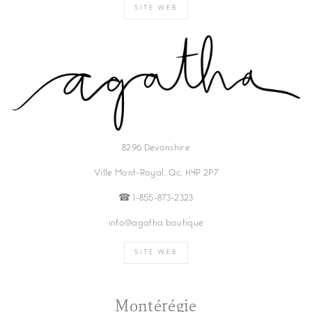
SITE WEB
8296 Devonshire
Ville Mont-Royal, Qc, H4P 2P7
☎︎ 1-855-873-2323
info@agatha.boutique
SITE WEB
Montérégie