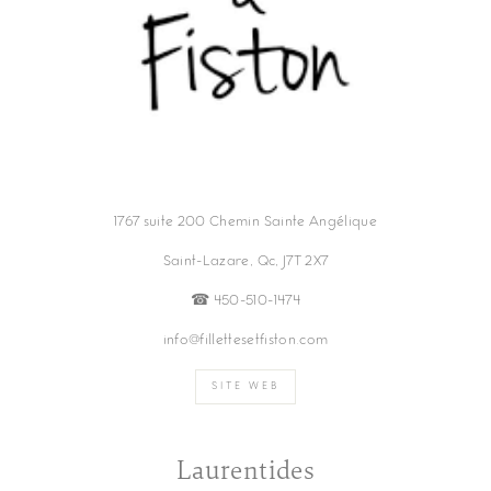
1767 suite 200 Chemin Sainte Angélique
Saint-Lazare, Qc, J7T 2X7
☎︎ 450-510-1474
info@fillettesetfiston.com
SITE WEB
Laurentides