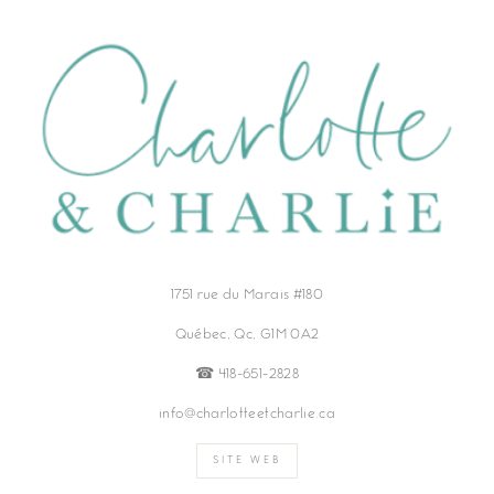
1751 rue du Marais #180
Québec, Qc, G1M 0A2
☎︎ 418-651-2828
info@charlotteetcharlie.ca
SITE WEB