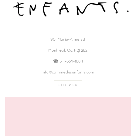
901 Marie-Anne Est
Montréal, Qc, H2J 2B2
☎︎ 514-564-8334
info@commedesenfants.com
SITE WEB