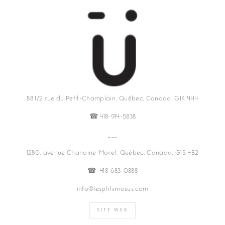
88 1/2 rue du Petit-Champlain, Québec, Canada, G1K 4H4
☎︎ 418-914-5838
___
1280, avenue Chanoine-Morel, Québec, Canada, G1S 4B2
☎︎ 418-683-0888
info@lesptitsmosus.com
SITE WEB