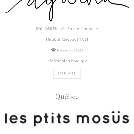
106-11685 Montée Sainte-Marianne
Mirabel, Québec J7J 0S1
☎︎ 1-855-873-2323
info@agatha.boutique
SITE WEB
Québec