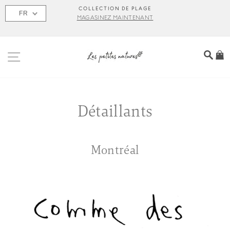
Passer
S
COLLECTION DE PLAGE
FR
au
MAGASINEZ MAINTENANT
contenu
NAVIGATION
REC
P
Détaillants
Montréal