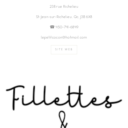
238 rue Richelieu
St-Jean-sur-Richelieu, Qc, J3B 6X8
☎︎ 450-741-6849
lepetitcocon@hotmail.com
SITE WEB