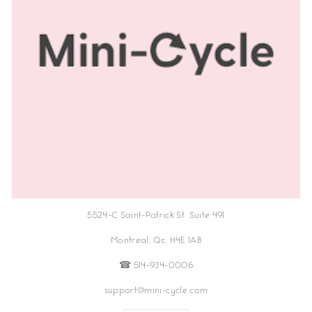
5524-C Saint-Patrick St. Suite 491
Montreal, Qc, H4E 1A8
☎︎ 514-934-0006
support@mini-cycle.com