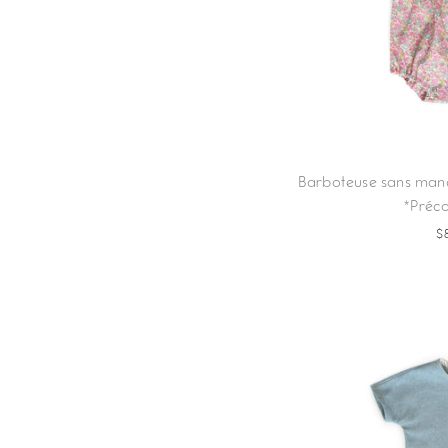
Barboteuse sans manch
*Pré
$