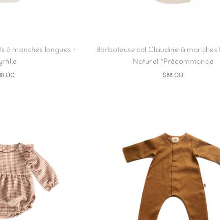
ts à manches longues -
Barboteuse col Claudine à manches 
rtille
Naturel *Précommande
88.00
$88.00