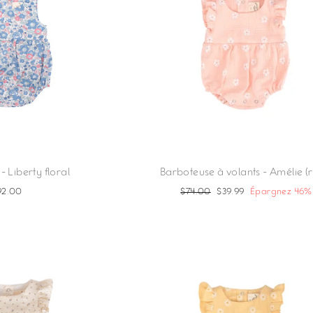
 Liberty floral
Barboteuse à volants - Amélie (
92.00
Prix
$74.00
Prix
$39.99
Épargnez 46%
régulier
réduit