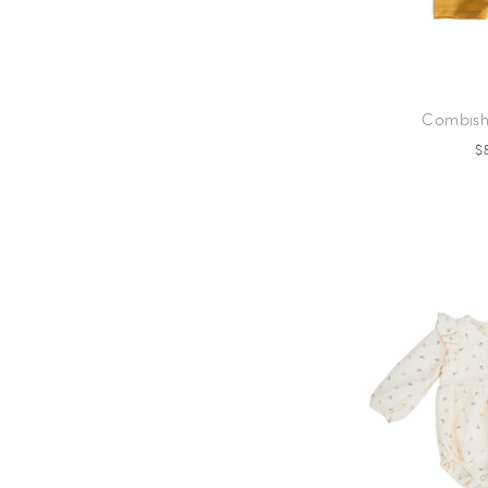
Combisho
$