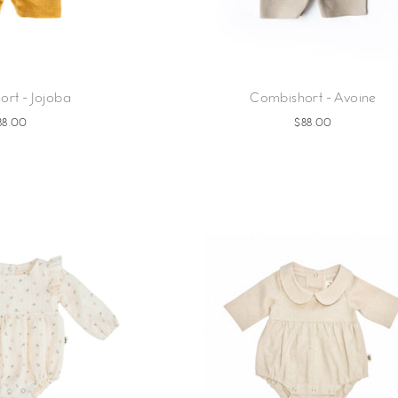
rt - Jojoba
Combishort - Avoine
88.00
$88.00