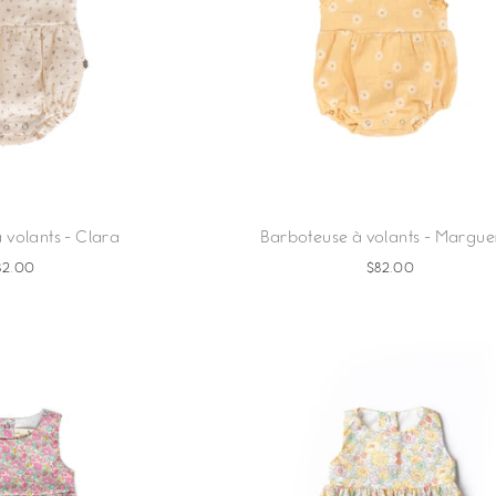
 volants - Clara
Barboteuse à volants - Margue
82.00
$82.00