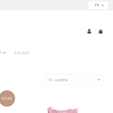
FR
SE CONNE
PANI
TIR
SOLDES
APPLIQUER
SOLDE