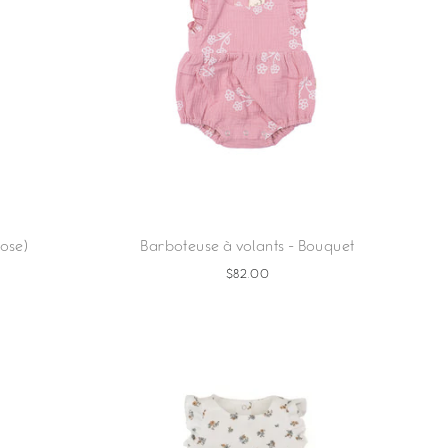
rose)
Barboteuse à volants - Bouquet
$82.00