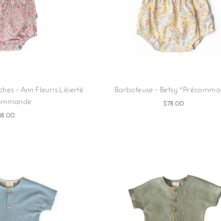
es - Ann Fleuris Liberté
Barboteuse - Betsy *Précomm
commande
$78.00
88.00