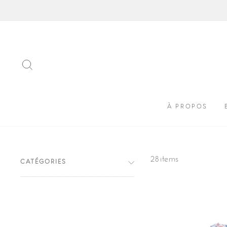
Passer
au
contenu
RECHERCHER
À PROPOS
28 items
CATÉGORIES