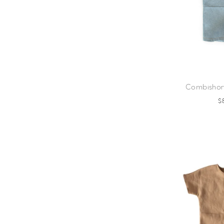
Combishort
$