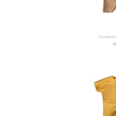
Combisho
$