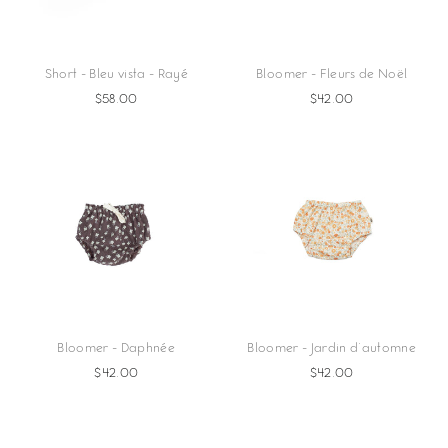
Short - Bleu vista - Rayé
Bloomer - Fleurs de Noël
$58.00
$42.00
Bloomer - Daphnée
Bloomer - Jardin d'automne
$42.00
$42.00