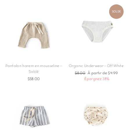
SOLDE
Pantalon harem en mousseline -
Organic Underwear - Off White
Sablé
Prix
$8.00
Prix
À partir de $4.99
$58.00
régulier
Épargnez 38%
réduit