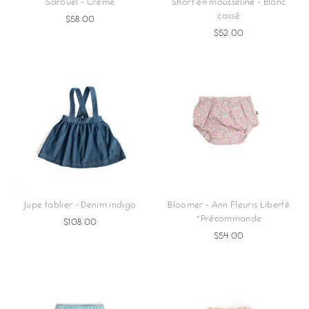
Sarouel - Crème
Short en mousseline - Blanc
cassé
$58.00
$52.00
Jupe tablier - Denim indigo
Bloomer - Ann Fleuris Liberté
*Précommande
$108.00
$54.00