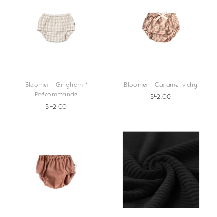
Bloomer - Gingham *
Bloomer - Caramel vichy
Précommande
$42.00
$42.00