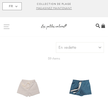
Passer
S
COLLECTION DE PLAGE
FR
au
MAGASINEZ MAINTENANT
contenu
NAVIGATION
REC
P
APPLIQUER
59 items