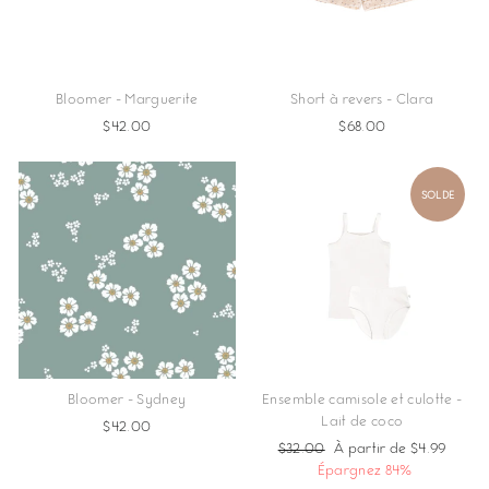
Bloomer - Marguerite
Short à revers - Clara
$42.00
$68.00
SOLDE
Bloomer - Sydney
Ensemble camisole et culotte -
Lait de coco
$42.00
Prix
$32.00
Prix
À partir de $4.99
régulier
Épargnez 84%
réduit