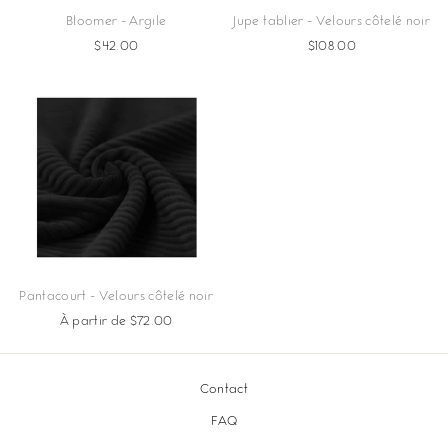
Bloomer - Argile
Jupe tablier - Velours côtelé noir
$42.00
$108.00
Pantacourt - Velours côtelé noir
À partir de $72.00
Contact
FAQ