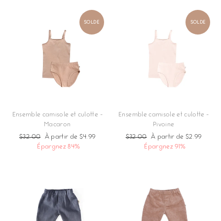
SOLDE
SOLDE
Ensemble camisole et culotte -
Ensemble camisole et culotte -
Macaron
Pivoine
Prix
$32.00
Prix
À partir de $4.99
Prix
$32.00
Prix
À partir de $2.99
régulier
Épargnez 84%
réduit
régulier
Épargnez 91%
réduit