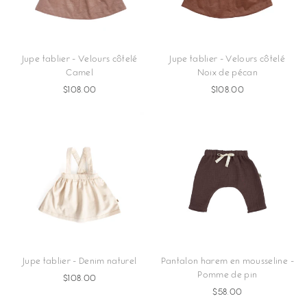
Jupe tablier - Velours côtelé
Jupe tablier - Velours côtelé
Camel
Noix de pécan
$108.00
$108.00
Jupe tablier - Denim naturel
Pantalon harem en mousseline -
Pomme de pin
$108.00
$58.00