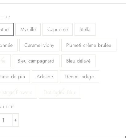
LEUR
athe
Myrtille
Capucine
Stella
phnée
Caramel vichy
Plumeti crème brulée
une
Bleu campagnard
Bleu délavé
mme de pin
Adeline
Denim indigo
ristmas Flowers
Dot faded Blue
NTITÉ
+