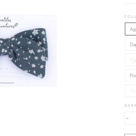
COU
Ag
Da
Pr
Po
Ch
QUA
−