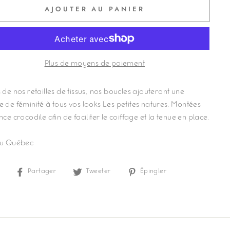
AJOUTER AU PANIER
Plus de moyens de paiement
 de nos retailles de tissus, nos boucles ajouteront une
e de féminité à tous vos looks Les petites natures. Montées
nce crocodile afin de faciliter le coiffage et la tenue en place.
au Québec
Partager
Tweeter
Épingler
Partager
Tweeter
Épingler
sur
sur
sur
Facebook
Twitter
Pinterest