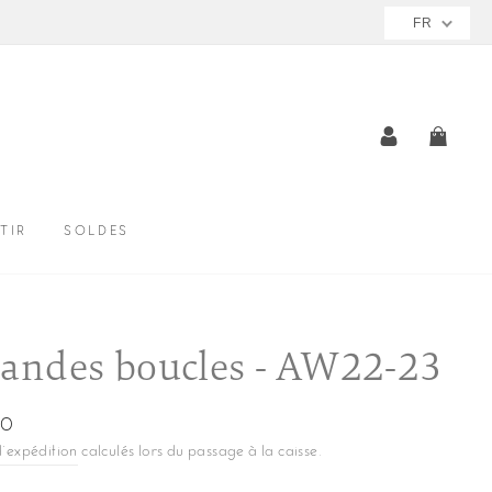
FR
SE CONNE
PANI
TIR
SOLDES
andes boucles - AW22-23
00
ier
d'expédition
calculés lors du passage à la caisse.