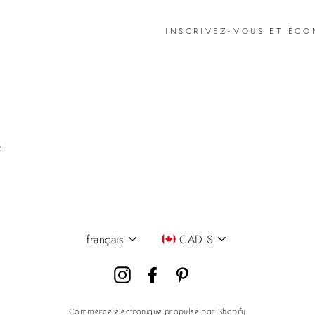
INSCRIVEZ-VOUS ET ÉCO
R
français
CAD $
Langue
Devise
Instagram
Facebook
Pinterest
Commerce électronique propulsé par Shopify