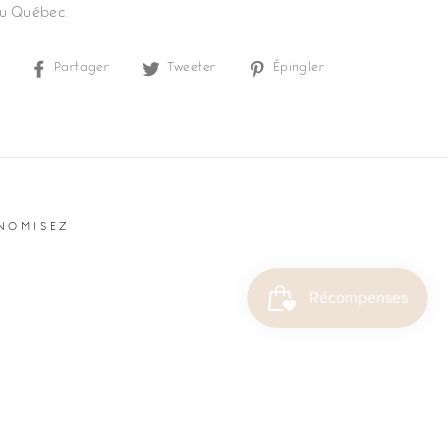
au Québec.
Partager
Tweeter
Épingler
Partager
Tweeter
Épingler
sur
sur
sur
Facebook
Twitter
Pinterest
NOMISEZ