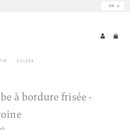
FR
SE CONNE
PANI
TIR
SOLDES
be à bordure frisée -
oine