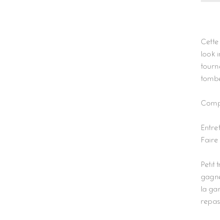
Cette
look i
tourne
tombe
Compo
Entret
Faire 
Petit
gagne
la ga
repas