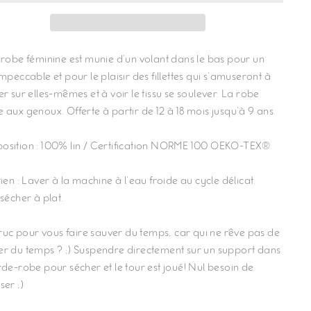
 robe féminine est munie d'un volant dans le bas pour un
mpeccable et pour le plaisir des fillettes qui s'amuseront à
r sur elles-mêmes et à voir le tissu se soulever. La robe
 aux genoux. Offerte à partir de 12 à 18 mois jusqu'à 9 ans.
sition : 100% lin / Certification NORME 100 OEKO-TEX®
ien : Laver à la machine à l'eau froide au cycle délicat.
sécher à plat.
 truc pour vous faire sauver du temps, car qui ne rêve pas de
r du temps ? ;) Suspendre directement sur un support dans
rde-robe pour sécher et le tour est joué! Nul besoin de
ser ;)