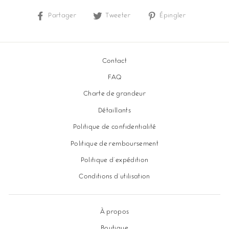
Partager
Partager
Tweeter
Tweeter
Épingler
Épingler
sur
sur
sur
Facebook
Twitter
Pinterest
Contact
FAQ
Charte de grandeur
Détaillants
Politique de confidentialité
Politique de remboursement
Politique d'expédition
Conditions d'utilisation
À propos
Boutique