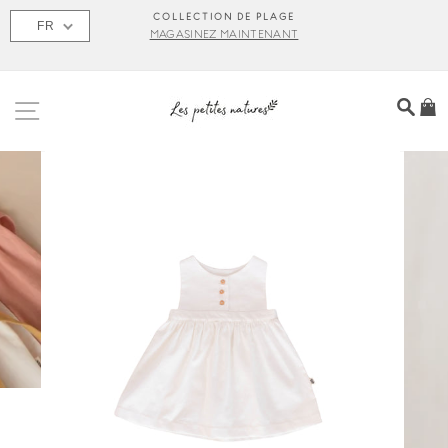
Passer
S
COLLECTION DE PLAGE
FR
au
MAGASINEZ MAINTENANT
contenu
NAVIGATION
REC
P