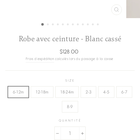
FERMER
(ESC)
Robe avec ceinture - Blanc cassé
Prix
$128.00
régulier
Frais d'expédition
calculés lors du passage à la caisse.
SIZE
6-12m
12-18m
18-24m
2-3
4-5
6-7
8-9
QUANTITÉ
−
+