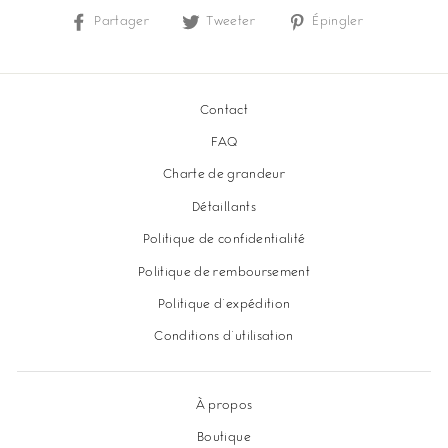
Partager
Partager
Tweeter
Tweeter
Épingler
Épingler
sur
sur
sur
Facebook
Twitter
Pinterest
Contact
FAQ
Charte de grandeur
Détaillants
Politique de confidentialité
Politique de remboursement
Politique d'expédition
Conditions d'utilisation
À propos
Boutique