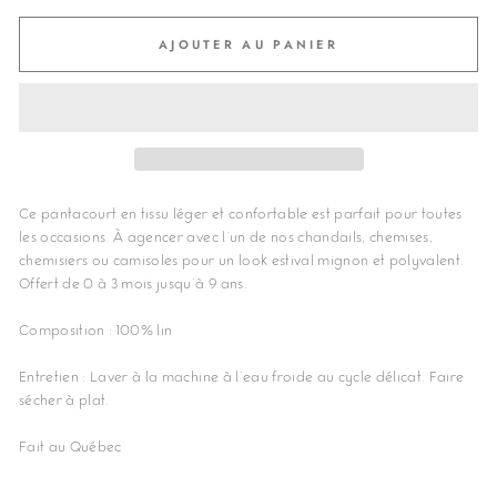
AJOUTER AU PANIER
Ce pantacourt en tissu léger et confortable est parfait pour toutes
les occasions. À agencer avec l'un de nos chandails, chemises,
chemisiers ou camisoles pour un look estival mignon et polyvalent.
Offert de 0 à 3 mois jusqu'à 9 ans.
Composition : 100% lin
Entretien : Laver à la machine à l'eau froide au cycle délicat. Faire
sécher à plat.
Fait au Québec