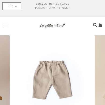
Passer
S
COLLECTION DE PLAGE
FR
au
MAGASINEZ MAINTENANT
contenu
NAVIGATION
REC
P