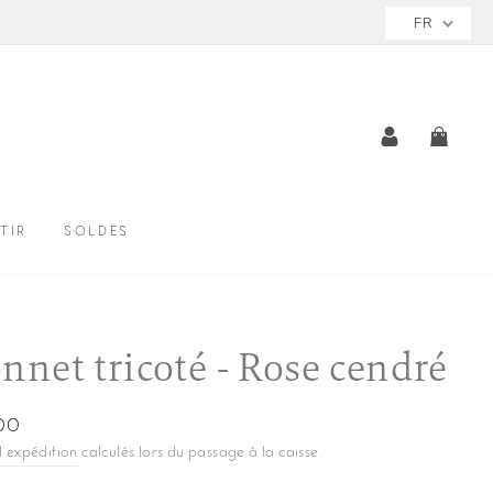
FR
SE CONNE
PANI
TIR
SOLDES
nnet tricoté - Rose cendré
00
ier
d'expédition
calculés lors du passage à la caisse.