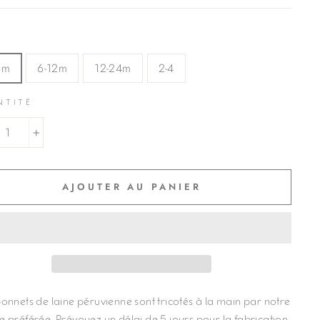
6m
6-12m
12-24m
2-4
NTITÉ
+
AJOUTER AU PANIER
onnets de laine péruvienne sont tricotés à la main par notre