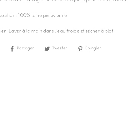
 préférée. Prévoyez un délai de 5 jours pour la fabrication.
sition : 100% laine péruvienne
tien: Laver à la main dans l’eau froide et sécher à plat
Partager
Tweeter
Épingler
Partager
Tweeter
Épingler
sur
sur
sur
Facebook
Twitter
Pinterest