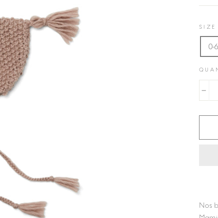
SIZE
0-
QUA
−
Nos b