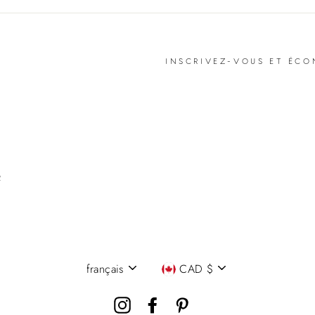
INSCRIVEZ-VOUS ET ÉCO
R
français
CAD $
Langue
Devise
Instagram
Facebook
Pinterest