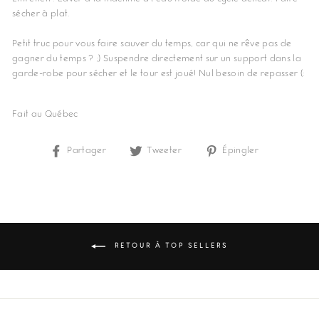
sécher à plat.
Petit truc pour vous faire sauver du temps, car qui ne rêve pas de
gagner du temps ? ;) Suspendre directement sur un support dans la
garde-robe pour sécher et le tour est joué! Nul besoin de repasser (:
Fait au Québec
Partager
Partager
Tweeter
Tweeter
Épingler
Épingler
sur
sur
sur
Facebook
Twitter
Pinterest
RETOUR À TOP SELLERS