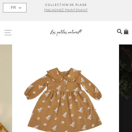
Passer
S
COLLECTION DE PLAGE
FR
au
MAGASINEZ MAINTENANT
contenu
NAVIGATION
REC
P