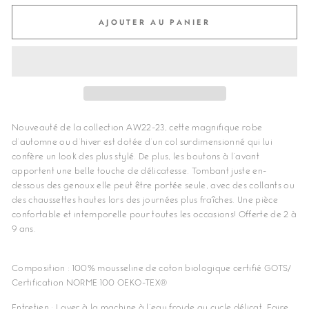
AJOUTER AU PANIER
Nouveauté de la collection AW22-23, cette magnifique robe
d'automne ou d'hiver est dotée d'un col surdimensionné qui lui
confère un look des plus stylé. De plus, les boutons à l'avant
apportent une belle touche de délicatesse. Tombant juste en-
dessous des genoux elle peut être portée seule, avec des collants ou
des chaussettes hautes lors des journées plus fraîches. Une pièce
confortable et intemporelle pour toutes les occasions! Offerte de 2 à
9 ans.
Composition : 100% mousseline de coton biologique certifié GOTS/
Certification NORME 100 OEKO-TEX®
Entretien : Laver à la machine à l'eau froide au cycle délicat. Faire