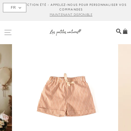
Passer
COLLECTION ÉTÉ - APPELEZ-NOUS POUR PERSONNALISER VOS
FR
au
COMMANDES
contenu
MAINTENANT DISPONIBLE
NAVIGATION
REC
P