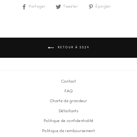
Partager
Partager
Tweeter
Tweeter
Épingler
Épingler
sur
sur
sur
Facebook
Twitter
Pinterest
RETOUR À SS24
Contact
FAQ
Charte de grandeur
Détaillants
Politique de confidentialité
Politique de remboursement