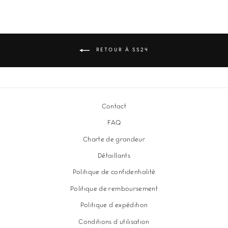
Facebook
Twitter
Pinterest
RETOUR À SS24
Contact
FAQ
Charte de grandeur
Détaillants
Politique de confidentialité
Politique de remboursement
Politique d'expédition
Conditions d'utilisation