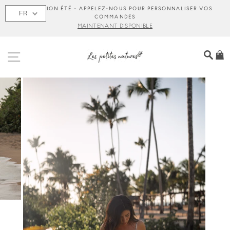
Passer
COLLECTION ÉTÉ - APPELEZ-NOUS POUR PERSONNALISER VOS
FR
au
COMMANDES
contenu
MAINTENANT DISPONIBLE
NAVIGATION
REC
P