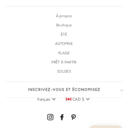
À propos
Boutique
ÉTÉ
AUTOMNE
PLAGE
PRÊT À PARTIR
SOLDES
INSCRIVEZ-VOUS ET ÉCONOMISEZ
français
CAD $
Langue
Devise
Instagram
Facebook
Pinterest