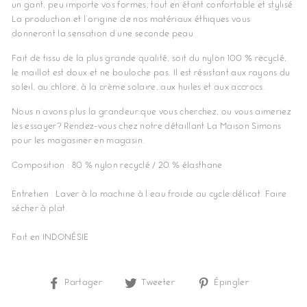
un gant, peu importe vos formes, tout en étant confortable et stylisé.
La production et l'origine de nos matériaux éthiques vous
donneront la sensation d'une seconde peau.
Fait de tissu de la plus grande qualité, soit du nylon 100 % recyclé,
le maillot est doux et ne bouloche pas. Il est résistant aux rayons du
soleil, au chlore, à la crème solaire, aux huiles et aux accrocs.
Nous n'avons plus la grandeur que vous cherchez, ou vous aimeriez
les essayer? Rendez-vous chez notre détaillant La Maison Simons
pour les magasiner en magasin.
Composition : 80 % nylon recyclé / 20 % élasthane
Entretien : Laver à la machine à l'eau froide au cycle délicat. Faire
sécher à plat.
Fait en INDONÉSIE
Partager
Partager
Tweeter
Tweeter
Épingler
Épingler
sur
sur
sur