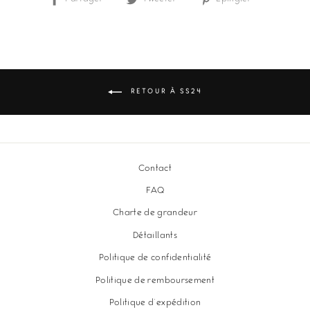
sur
sur
sur
Facebook
Twitter
Pinterest
RETOUR À SS24
Contact
FAQ
Charte de grandeur
Détaillants
Politique de confidentialité
Politique de remboursement
Politique d'expédition