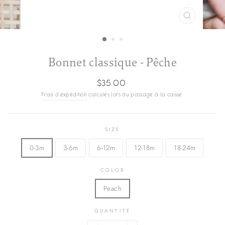
FERMER
(ESC)
Bonnet classique - Pêche
Prix
$35.00
régulier
Frais d'expédition
calculés lors du passage à la caisse.
SIZE
0-3m
3-6m
6-12m
12-18m
18-24m
COLOR
Peach
QUANTITÉ