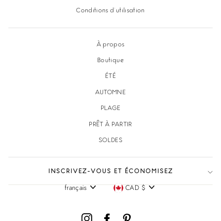
Conditions d'utilisation
À propos
Boutique
ÉTÉ
AUTOMNE
PLAGE
PRÊT À PARTIR
SOLDES
INSCRIVEZ-VOUS ET ÉCONOMISEZ
français
CAD $
Langue
Devise
Instagram
Facebook
Pinterest