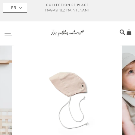
Passer
S
COLLECTION DE PLAGE
FR
au
MAGASINEZ MAINTENANT
contenu
NAVIGATION
REC
P