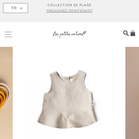
Passer
S
COLLECTION DE PLAGE
FR
au
MAGASINEZ MAINTENANT
contenu
NAVIGATION
REC
P