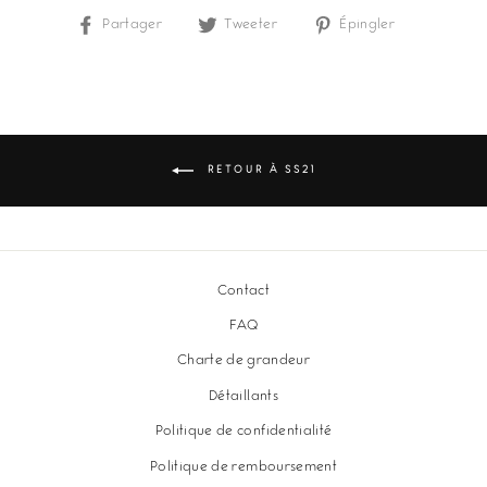
Partager
Partager
Tweeter
Tweeter
Épingler
Épingler
sur
sur
sur
Facebook
Twitter
Pinterest
RETOUR À SS21
Contact
FAQ
Charte de grandeur
Détaillants
Politique de confidentialité
Politique de remboursement