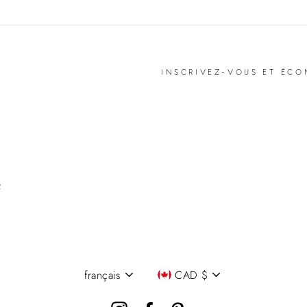
INSCRIVEZ-VOUS ET ÉCO
R
français
CAD $
Langue
Devise