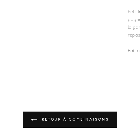
Petit
gagne
la ga
repas
Fait 
RETOUR À COMBINAISONS