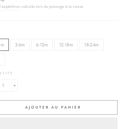
00
ier
d'expédition
calculés lors du passage à la caisse.
3m
3-6m
6-12m
12-18m
18-24m
3
NTITÉ
+
AJOUTER AU PANIER