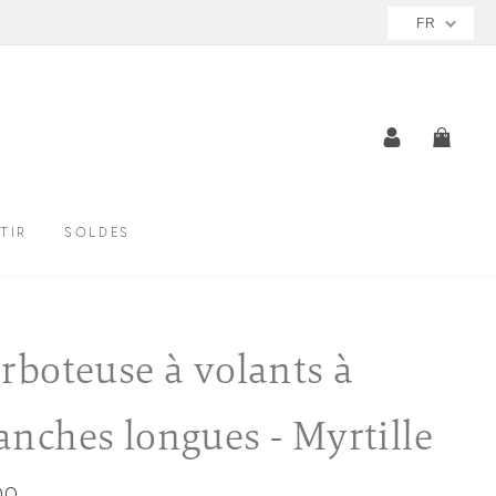
FR
SE CONNE
PANI
TIR
SOLDES
rboteuse à volants à
nches longues - Myrtille