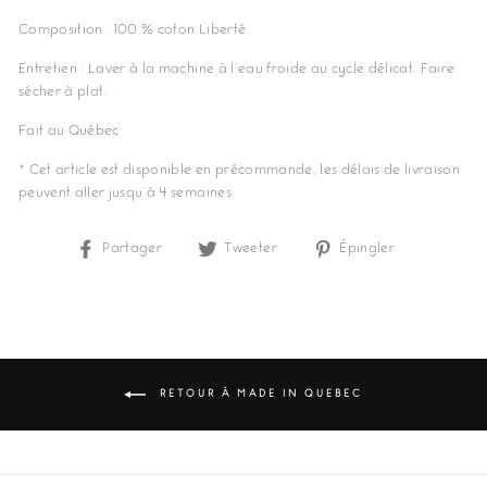
Composition : 100 % coton Liberté
Entretien : Laver à la machine à l'eau froide au cycle délicat. Faire
sécher à plat.
Fait au Québec
* Cet article est disponible en précommande, les délais de livraison
peuvent aller jusqu'à 4 semaines.
Partager
Partager
Tweeter
Tweeter
Épingler
Épingler
sur
sur
sur
Facebook
Twitter
Pinterest
RETOUR À MADE IN QUEBEC