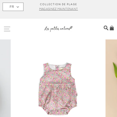
Passer
S
COLLECTION DE PLAGE
FR
au
MAGASINEZ MAINTENANT
contenu
NAVIGATION
REC
P