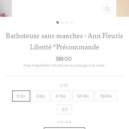
FERMER
(ESC)
Barboteuse sans manches - Ann Fleuris
Liberté *Précommande
Prix
$88.00
régulier
Frais d'expédition
calculés lors du passage à la caisse.
SIZE
0-3m
3-6m
6-12m
12-18m
18-24m
2-3
COLOR