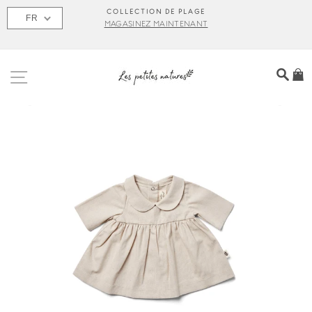
Passer
S
COLLECTION DE PLAGE
FR
au
MAGASINEZ MAINTENANT
contenu
NAVIGATION
REC
P