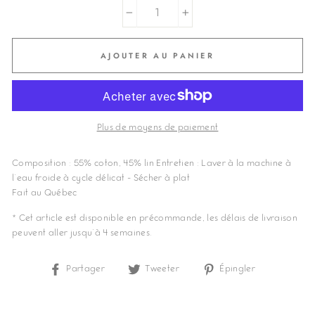
−
+
AJOUTER AU PANIER
Plus de moyens de paiement
Composition : 55% coton, 45% lin Entretien : Laver à la machine à
l'eau froide à cycle délicat - Sécher à plat
Fait au Québec
* Cet article est disponible en précommande, les délais de livraison
peuvent aller jusqu'à 4 semaines.
Partager
Partager
Tweeter
Tweeter
Épingler
Épingler
sur
sur
sur
Facebook
Twitter
Pinterest