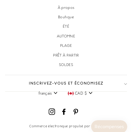
À propos
Boutique
ÉTÉ
AUTOMNE
PLAGE
PRÊT À PARTIR
SOLDES
INSCRIVEZ-VOUS ET ÉCONOMISEZ
français
CAD $
Langue
Devise
Instagram
Facebook
Pinterest
Commerce électronique propulsé par Shopify