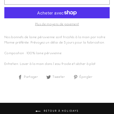
Plus de moyens de paiement
Nos bonnets de laine péruvienne sont tricotés à la main par notre
Mamie préférée. Prévoyez un délai de 5 jours pour la fabrication.
Composition : 100% laine péruvienne
Entretien: Laver à la main dans l’eau froide et sécher à plat
Partager
Partager
Tweeter
Tweeter
Épingler
Épingler
sur
sur
sur
Facebook
Twitter
Pinterest
RETOUR À HOLIDAYS