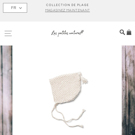
Passer
S
COLLECTION DE PLAGE
FR
au
MAGASINEZ MAINTENANT
contenu
NAVIGATION
REC
P