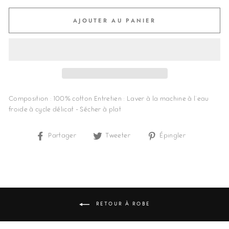
AJOUTER AU PANIER
Composition : 100% cotton Entretien : Laver à la machine à l'eau
froide à cycle délicat - Sécher à plat
Partager
Partager
Tweeter
Tweeter
Épingler
Épingler
sur
sur
sur
Facebook
Twitter
Pinterest
RETOUR À ROBE