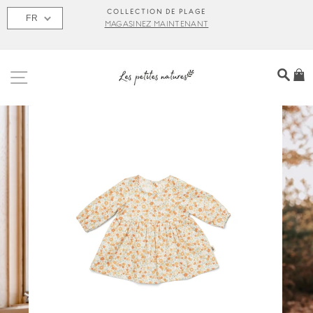
Passer
S
COLLECTION DE PLAGE
FR
au
MAGASINEZ MAINTENANT
contenu
NAVIGATION
REC
P