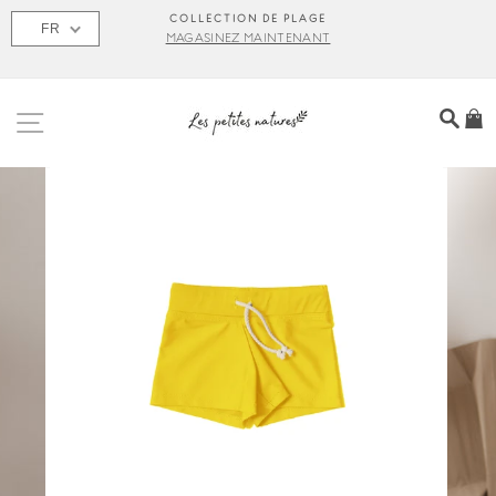
Passer
S
COLLECTION DE PLAGE
FR
au
MAGASINEZ MAINTENANT
contenu
NAVIGATION
REC
P