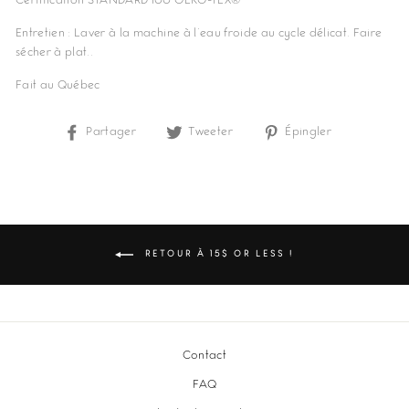
Certification STANDARD 100 OEKO-TEX®
Entretien : Laver à la machine à l'eau froide au cycle délicat. Faire
sécher à plat..
Fait au Québec
Partager
Partager
Tweeter
Tweeter
Épingler
Épingler
sur
sur
sur
Facebook
Twitter
Pinterest
RETOUR À 15$ OR LESS !
Contact
FAQ