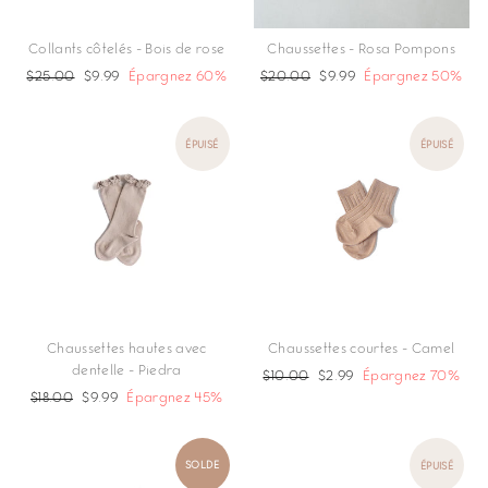
Collants côtelés - Bois de rose
Chaussettes - Rosa Pompons
Prix
$25.00
Prix
$9.99
Épargnez 60%
Prix
$20.00
Prix
$9.99
Épargnez 50%
régulier
réduit
régulier
réduit
ÉPUISÉ
ÉPUISÉ
Chaussettes hautes avec
Chaussettes courtes - Camel
dentelle - Piedra
Prix
$10.00
Prix
$2.99
Épargnez 70%
Prix
$18.00
Prix
$9.99
Épargnez 45%
régulier
réduit
régulier
réduit
SOLDE
ÉPUISÉ