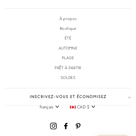
À propos
Boutique
ÉTÉ
AUTOMNE
PLAGE
PRÊT À PARTIR
SOLDES
INSCRIVEZ-VOUS ET ÉCONOMISEZ
français
CAD $
Langue
Devise
Instagram
Facebook
Pinterest