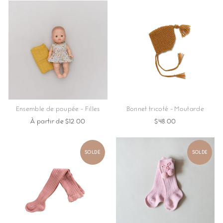
Ensemble de poupée - Filles
Bonnet tricoté - Moutarde
À partir de $12.00
$48.00
SOLDE
SOLDE