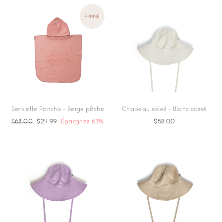
ÉPUISÉ
Serviette Poncho - Beige pêche
Chapeau soleil - Blanc cassé
Prix
$68.00
Prix
$24.99
Épargnez 63%
$58.00
régulier
réduit