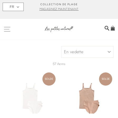
Passer
S
COLLECTION DE PLAGE
FR
au
MAGASINEZ MAINTENANT
contenu
NAVIGATION
REC
P
APPLIQUER
57 items
SOLDE
SOLDE