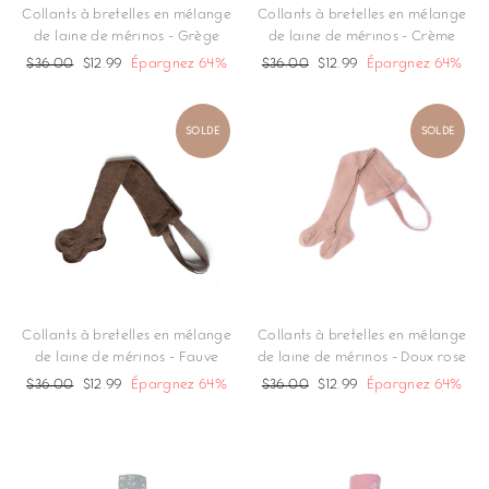
Collants à bretelles en mélange
Collants à bretelles en mélange
de laine de mérinos - Grège
de laine de mérinos - Crème
Prix
$36.00
Prix
$12.99
Épargnez 64%
Prix
$36.00
Prix
$12.99
Épargnez 64%
régulier
réduit
régulier
réduit
SOLDE
SOLDE
Collants à bretelles en mélange
Collants à bretelles en mélange
de laine de mérinos - Fauve
de laine de mérinos - Doux rose
Prix
$36.00
Prix
$12.99
Épargnez 64%
Prix
$36.00
Prix
$12.99
Épargnez 64%
régulier
réduit
régulier
réduit