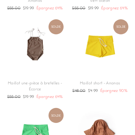
Ananas
Vert océan
Prix
$55.00
Prix
$19.99
Épargnez 64%
Prix
$55.00
Prix
$19.99
Épargnez 64%
régulier
réduit
régulier
réduit
SOLDE
SOLDE
Maillot une-pièce à bretelles -
Maillot short - Ananas
Écorce
Prix
$48.00
Prix
$4.99
Épargnez 90%
Prix
$55.00
Prix
$19.99
Épargnez 64%
régulier
réduit
régulier
réduit
SOLDE