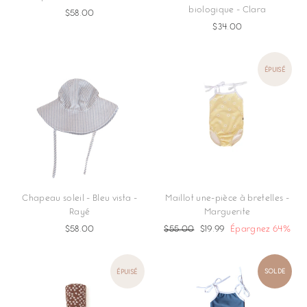
biologique - Clara
$58.00
$34.00
ÉPUISÉ
Chapeau soleil - Bleu vista -
Maillot une-pièce à bretelles -
Rayé
Marguerite
$58.00
Prix
$55.00
Prix
$19.99
Épargnez 64%
régulier
réduit
SOLDE
ÉPUISÉ