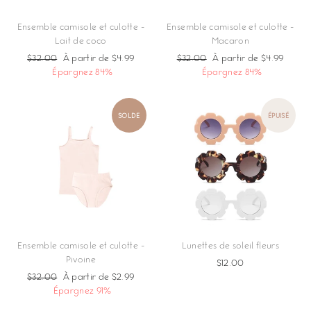
Ensemble camisole et culotte -
Ensemble camisole et culotte -
Lait de coco
Macaron
Prix
$32.00
Prix
À partir de $4.99
Prix
$32.00
Prix
À partir de $4.99
régulier
Épargnez 84%
réduit
régulier
Épargnez 84%
réduit
SOLDE
ÉPUISÉ
Ensemble camisole et culotte -
Lunettes de soleil fleurs
Pivoine
$12.00
Prix
$32.00
Prix
À partir de $2.99
régulier
Épargnez 91%
réduit