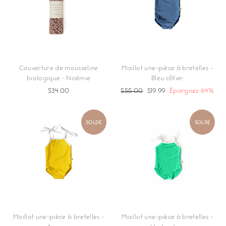
Couverture de mousseline
Maillot une-pièce à bretelles -
biologique - Noémie
Bleu côtier
$34.00
Prix
$55.00
Prix
$19.99
Épargnez 64%
régulier
réduit
SOLDE
SOLDE
Maillot une-pièce à bretelles -
Maillot une-pièce à bretelles -