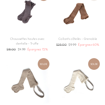
Chaussettes hautes avec
Collants côtelés - Grenoble
dentelle - Truffe
Prix
$25.00
Prix
$9.99
Épargnez 60%
Prix
$18.00
Prix
$4.99
Épargnez 72%
régulier
réduit
régulier
réduit
SOLDE
SOLDE