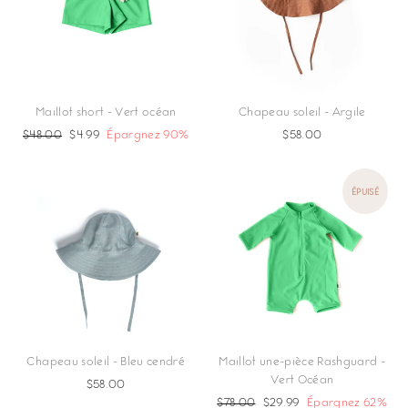
Maillot short - Vert océan
Chapeau soleil - Argile
Prix
$48.00
Prix
$4.99
Épargnez 90%
$58.00
régulier
réduit
ÉPUISÉ
Chapeau soleil - Bleu cendré
Maillot une-pièce Rashguard -
Vert Océan
$58.00
Prix
$78.00
Prix
$29.99
Épargnez 62%