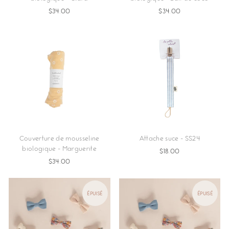
$34.00
$34.00
Couverture de mousseline
Attache suce - SS24
biologique - Marguerite
$18.00
$34.00
ÉPUISÉ
ÉPUISÉ