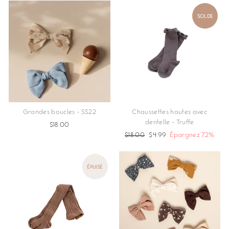
SOLDE
Grandes boucles - SS22
Chaussettes hautes avec
dentelle - Truffe
$18.00
Prix
$18.00
Prix
$4.99
Épargnez 72%
régulier
réduit
ÉPUISÉ