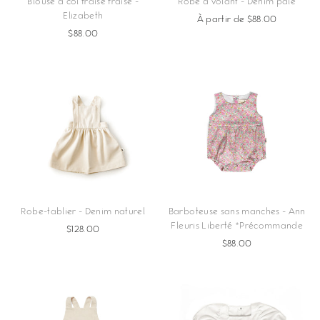
Blouse à col fraise fraise -
Robe à volant - Denim pâle
Elizabeth
À partir de $88.00
$88.00
Robe-tablier - Denim naturel
Barboteuse sans manches - Ann
Fleuris Liberté *Précommande
$128.00
$88.00