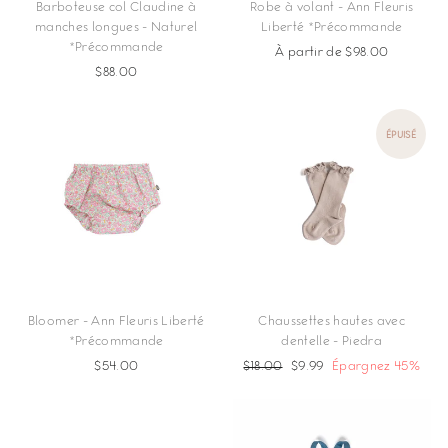
Barboteuse col Claudine à
Robe à volant - Ann Fleuris
manches longues - Naturel
Liberté *Précommande
*Précommande
À partir de $98.00
$88.00
ÉPUISÉ
Bloomer - Ann Fleuris Liberté
Chaussettes hautes avec
*Précommande
dentelle - Piedra
$54.00
Prix
$18.00
Prix
$9.99
Épargnez 45%
régulier
réduit