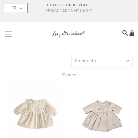
Passer
S
COLLECTION DE PLAGE
FR
au
MAGASINEZ MAINTENANT
contenu
NAVIGATION
REC
P
APPLIQUER
53 items