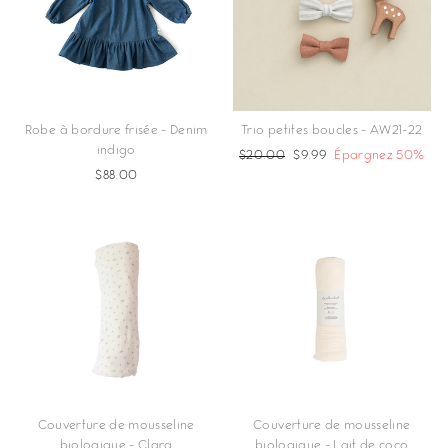
Robe à bordure frisée - Denim
Trio petites boucles - AW21-22
indigo
Prix
$20.00
Prix
$9.99
Épargnez 50%
$88.00
régulier
réduit
Couverture de mousseline
Couverture de mousseline
biologique - Clara
biologique - Lait de coco