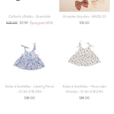
Collants côtelés - Grenoble
Grandes boucles - AW22-23
Prix
$25.00
Prix
$9.99
Épargnez 60%
$18.00
régulier
réduit
Robe à bretelles - Liberty floral
Robe à bretelles - Fleurs des
- 0-3m à 18-24m
champs - 0-3m à 18-24m
$88.00
$88.00