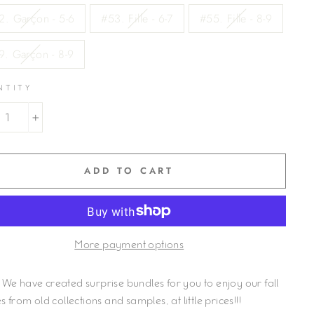
2. Garçon - 5-6
#53. Fille - 6-7
#55. Fille - 8-9
9. Garçon - 8-9
NTITY
+
ADD TO CART
More payment options
We have created surprise bundles for you to enjoy our fall
s from old collections and samples, at little prices!!!