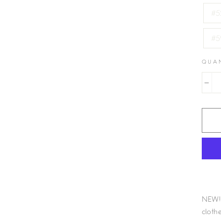
#5
#5
QUA
−
NEW! 
clothe