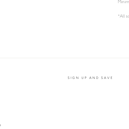
Minim
*All s
SIGN UP AND SAVE
P