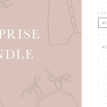
SIZE
#2.
#15
#17
#8
#6
#54
#58