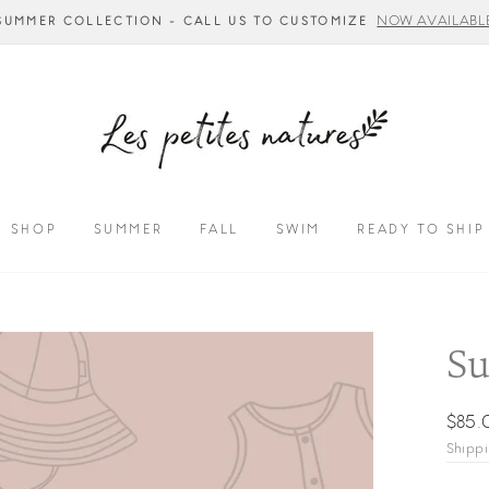
NOW AVAILABL
SUMMER COLLECTION - CALL US TO CUSTOMIZE
SHOP
SUMMER
FALL
SWIM
READY TO SHIP
Su
Regul
Sale
$85.
price
price
Shipp