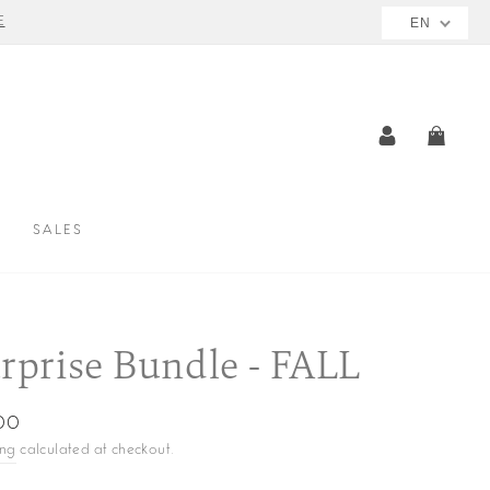
E
EN
LOG IN
CAR
SALES
rprise Bundle - FALL
ar
00
ing
calculated at checkout.